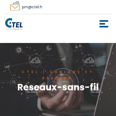
pm@ctel.fr
CTEL | CÂBLAGE ET
RÉSEAUX
Reseaux-sans-fil